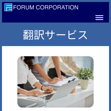
内
容
を
ス
翻訳サービス
キ
ッ
プ