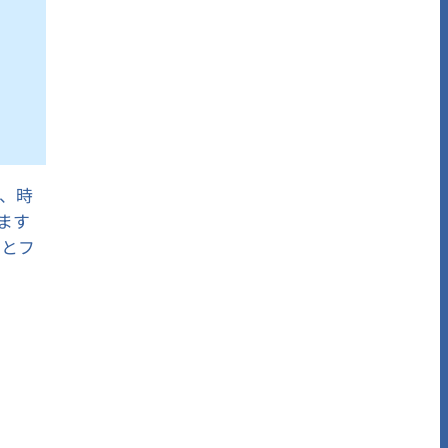
、時
ます
力とフ