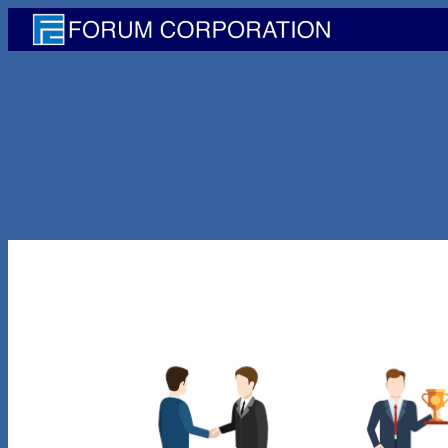
内
容
を
ス
キ
ッ
プ