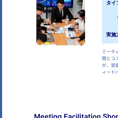
タイプ
実施
ミーテ
間とコ
が、受
ィード
Meeting Facilitation Sho